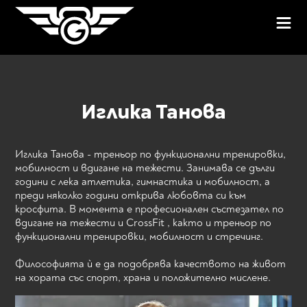
Иглика Танова
Иглика Танова - треньор по функционални тренировки,
мобилност и вдигане на тежести. Занимава се дълги
години с лека атлетика, гимнастика и мобилност, а
преди няколко години открива любовта си към
кросфита. В момента е професионален състезател по
вдигане на тежести и CrossFit , както и треньор по
функционални тренировки, мобилност и стречинг.
Философията ѝ е да подобрява качеството на живот
на хората със спорт, храна и положително мислене.