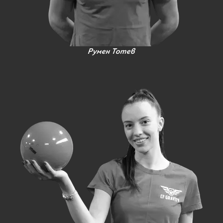
Румен Тотев