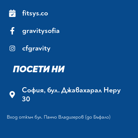
fitsys.co
gravitysofia
cfgravity
ПОСЕТИ НИ
София, бул. Джавахарал Неру
30
Вход откъм бул. Панчо Владигеров (до Бъфало)