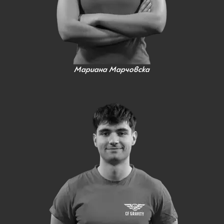
Мариана Марчовска