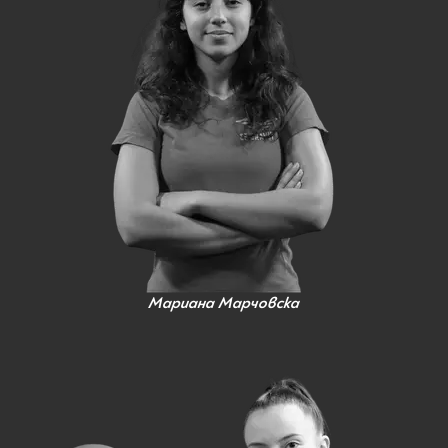
Мариана Марчовска