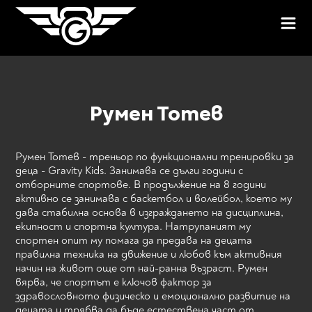
Румен Тотев
Румен Тотев - треньор по функционални тренировки за
деца - Gravity Kids. Занимава се дълги години с
отборните спортове. В продължение на 8 години
активно се занимава с баскетбол и волейбол, което му
дава стабилна основа в изграждането на дисциплина,
екипност и спортна култура. Натрупаният му
спортен опит му помага да предава на децата
правилна техника на движение и любов към активния
начин на живот още от най-ранна възраст. Румен
вярва, че спортът е ключов фактор за
здравословното физическо и емоционално развитие на
децата и трябва да бъде естествена част от