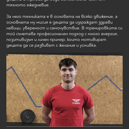
тяхното ежедневие.
За него техниката е в основата на всяко движение, а
основната му мисия е децата да изграждат здрави
навици, увереност и самочувствие. В тренировките си
той съчетава професионален подход с много енергия,
позитивизъм и личен пример, които мотивират
децата да се развиват с желание и усмивка.