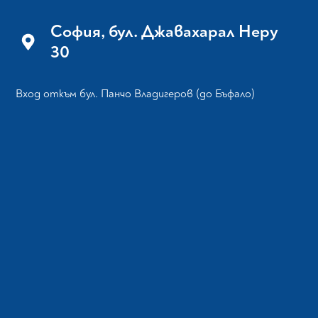
София, бул. Джавахарал Неру
30
Вход откъм бул. Панчо Владигеров (до Бъфало)