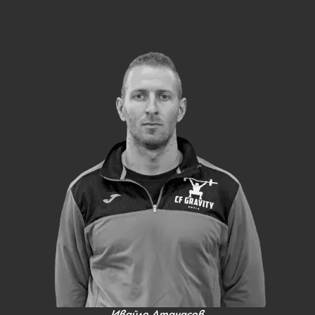
Ивайло Атанасов