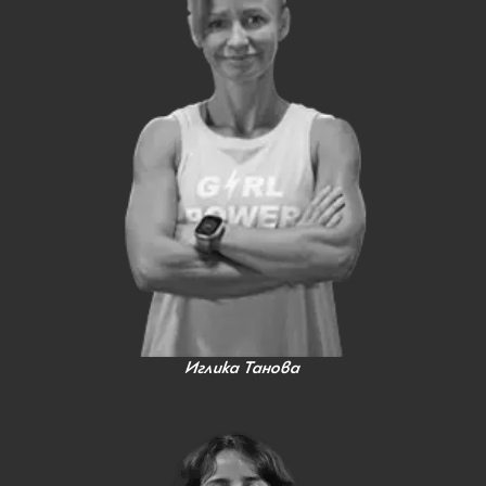
Иглика Танова